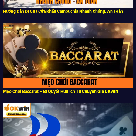
Hướng Dẫn ĐI Qua Cửa Khẩu Campuchia Nhanh Chóng, An Toàn
Mẹo Chơi Baccarat – Bí Quyết Hữu Ích Từ Chuyên Gia OKWIN