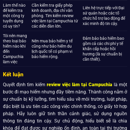
Làm thế nào
Cần kiểm tra giấy phép
Liên hệ trực tiếp với Đại
để kiểm tra
kinh doanh, địa chỉ văn
sứ quán hoặc các tổ
một công ty
phòng. Tìm kiếm review
chức hỗ trợ lao động để
tuyển dụng
việc làm tại Campuchia từ
xác minh độ tin cậy.
có uy tín?
các diễn đàn lớn.
Tôi nên mang
Đảm bảo bảo hiểm bao
theo loại bảo
Nên mua bảo hiểm y tế
gồm cả các chi phí y tế
hiểm nào khi
cũng như bảo hiểm du
khẩn cấp hoặc hồi
đến
lịch quốc tế có phạm vi
hương (là sự chuẩn bị
Campuchia
bảo hiểm rộng.
cần thiết).
làm việc
Kết luận
Quyết định tìm kiếm
review việc làm tại Campuchia
là một
bước đi mạo hiểm nhưng đầy tiềm năng. Thành công nằm ở
sự chuẩn bị kỹ lưỡng, tìm hiểu sâu về môi trường, luật pháp,
đặc biệt là ưu tiên các công việc chính thống, có giấy tờ hợp
pháp. Hãy luôn giữ tinh thần cảnh giác, sử dụng nguồn
thông tin đáng tin cậy. Sự chủ động, hiểu biết sẽ là chìa
khóa để đạt được sự nghiệp ổn định, an toàn tại thị trường