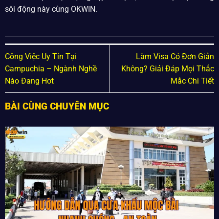
sôi động này cùng OKWIN.
Công Việc Uy Tín Tại
Làm Visa Có Đơn Giản
Campuchia – Ngành Nghề
Không? Giải Đáp Mọi Thắc
Nào Đang Hot
Mắc Chi Tiết
BÀI CÙNG CHUYÊN MỤC