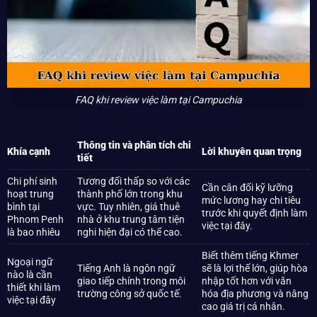
FAQ khi review việc làm tại Campuchia
Thông tin và phân tích chi
Khía cạnh
Lời khuyên quan trọng
tiết
Chi phí sinh
Tương đối thấp so với các
Cần cân đối kỹ lưỡng
hoạt trung
thành phố lớn trong khu
mức lương hay chi tiêu
bình tại
vực. Tuy nhiên, giá thuê
trước khi quyết định làm
Phnom Penh
nhà ở khu trung tâm tiện
việc tại đây.
là bao nhiêu
nghi hiện đại có thể cao.
Biết thêm tiếng Khmer
Ngoại ngữ
Tiếng Anh là ngôn ngữ
sẽ là lợi thế lớn, giúp hòa
nào là cần
giao tiếp chính trong môi
nhập tốt hơn với văn
thiết khi làm
trường công sở quốc tế.
hóa địa phương và nâng
việc tại đây
cao giá trị cá nhân.