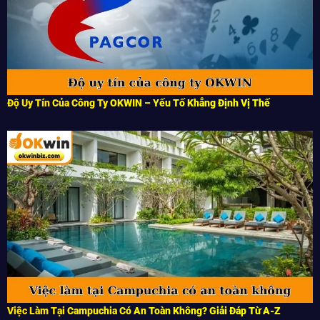
Độ Uy Tín Của Công Ty OKWIN – Yếu Tố Khẳng Định Vị Thế
Việc Làm Tại Campuchia Có An Toàn Không? Giải Đáp Từ A-Z