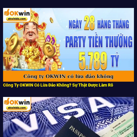
Công Ty OKWIN Có Lừa Đảo Không? Sự Thật Được Làm Rõ