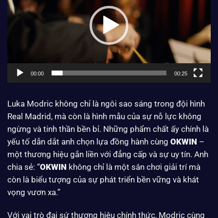
00:00
00:25
Luka Modric không chỉ là ngôi sao sáng trong đội hình
Real Madrid, mà còn là hình mẫu của sự nỗ lực không
ngừng và tinh thần bền bỉ. Những phẩm chất ấy chính là
yếu tố dẫn dắt anh chọn lựa đồng hành cùng
OKWIN
–
một thương hiệu gắn liền với đẳng cấp và sự uy tín. Anh
chia sẻ: “
OKWIN
không chỉ là một sân chơi giải trí mà
còn là biểu tượng của sự phát triển bền vững và khát
vọng vươn xa.”
Với vai trò đại sứ thương hiệu chính thức, Modric cùng