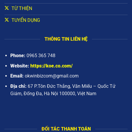
TỪ THIỆN
TUYỂN DỤNG
THÔNG TIN LIÊN HỆ
Phone:
0965 365 748
Website:
https://koe.co.com/
Email:
okwinbizcom@gmail.com
Địa chỉ:
67 P.Tôn Đức Thắng, Văn Miếu – Quốc Tử
Giám, Đống Đa, Hà Nội 100000, Việt Nam
Thời gian thành lập liên minh cá cược
ĐỐI TÁC THANH TOÁN