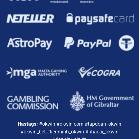
Hastags:
#okwin #okwin com #tapdoan_okwin
#okwin_bet #lienminh_okwin #nhacai_okwin