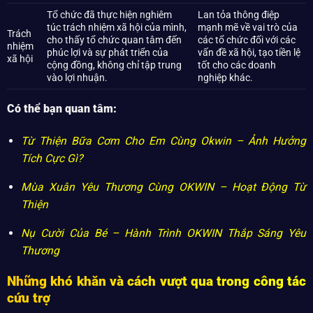
Tổ chức đã thực hiện nghiêm
Lan tỏa thông điệp
túc trách nhiệm xã hội của mình,
mạnh mẽ về vai trò của
Trách
cho thấy tổ chức quan tâm đến
các tổ chức đối với các
nhiệm
phúc lợi và sự phát triển của
vấn đề xã hội, tạo tiền lệ
xã hội
cộng đồng, không chỉ tập trung
tốt cho các doanh
vào lợi nhuận.
nghiệp khác.
Có thể bạn quan tâm:
Từ Thiện Bữa Cơm Cho Em Cùng Okwin – Ảnh Hưởng
Tích Cực Gì?
Mùa Xuân Yêu Thương Cùng OKWIN – Hoạt Động Từ
Thiện
Nụ Cười Của Bé – Hành Trình OKWIN Thắp Sáng Yêu
Thương
Những khó khăn và cách vượt qua trong công tác
cứu trợ