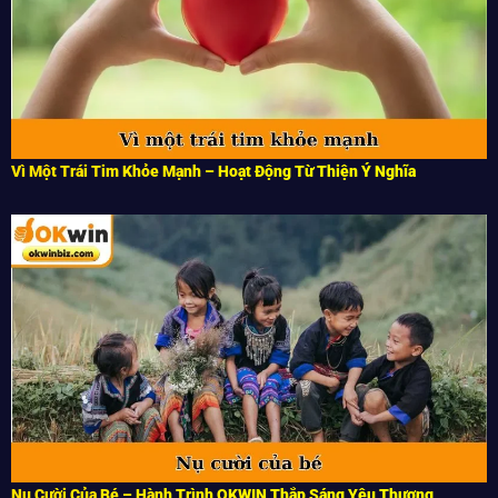
Vì Một Trái Tim Khỏe Mạnh – Hoạt Động Từ Thiện Ý Nghĩa
Nụ Cười Của Bé – Hành Trình OKWIN Thắp Sáng Yêu Thương