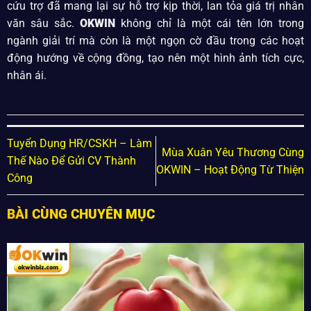
cứu trợ đã mang lại sự hỗ trợ kịp thời, lan tỏa giá trị nhân
văn sâu sắc.
OKWIN
không chỉ là một cái tên lớn trong
ngành giải trí mà còn là một ngọn cờ đầu trong các hoạt
động hướng về cộng đồng, tạo nên một hình ảnh tích cực,
nhân ái.
Tuyển Dụng HR/CSKH – Làm
Mùa Xuân Yêu Thương Cùng
Thế Nào Để Gửi CV Thành
OKWIN – Hoạt Động Từ Thiện
Công
BÀI CÙNG CHUYÊN MỤC