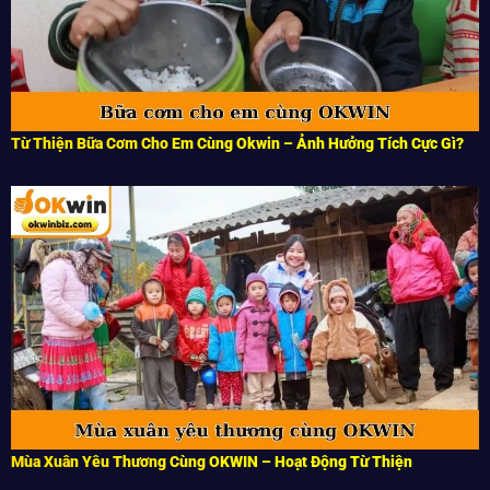
Từ Thiện Bữa Cơm Cho Em Cùng Okwin – Ảnh Hưởng Tích Cực Gì?
Mùa Xuân Yêu Thương Cùng OKWIN – Hoạt Động Từ Thiện