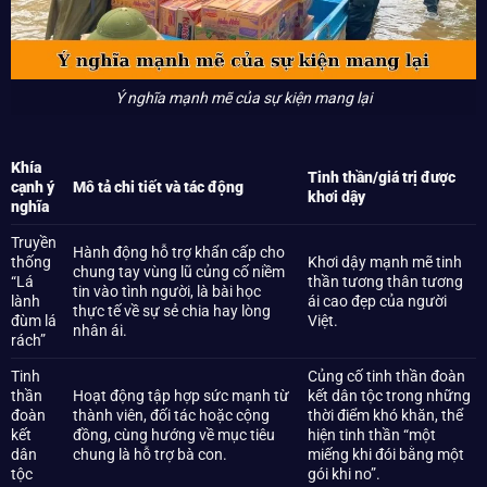
Ý nghĩa mạnh mẽ của sự kiện mang lại
Khía
Tinh thần/giá trị được
cạnh ý
Mô tả chi tiết và tác động
khơi dậy
nghĩa
Truyền
Hành động hỗ trợ khẩn cấp cho
thống
Khơi dậy mạnh mẽ tinh
chung tay vùng lũ củng cố niềm
“Lá
thần tương thân tương
tin vào tình người, là bài học
lành
ái cao đẹp của người
thực tế về sự sẻ chia hay lòng
đùm lá
Việt.
nhân ái.
rách”
Tinh
Củng cố tinh thần đoàn
thần
Hoạt động tập hợp sức mạnh từ
kết dân tộc trong những
đoàn
thành viên, đối tác hoặc cộng
thời điểm khó khăn, thể
kết
đồng, cùng hướng về mục tiêu
hiện tinh thần “một
dân
chung là hỗ trợ bà con.
miếng khi đói bằng một
tộc
gói khi no”.